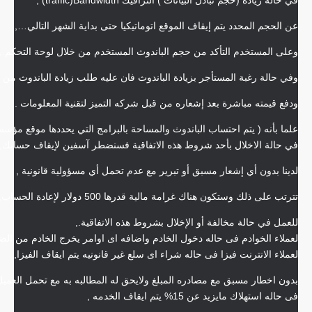
في حالة زيادة (حجم تبادل البيانات ) الترافيك traffic)Bandwidth) ,
عن الحجم المحدد يتم إيقاف الموقع اتوماتيكيا حتى بداية الشهر التالي…,
وعلى المستخدم التأكد من حجم الباندوث المستخدم من خلال لوحة التحكم.,
وفي حالة رغبة المستأجر بزيادة الباندوث فان عليه طلب زيادة الباندوث من ش
ودفع قيمته مباشرة بعد إشعاره من قبل شركه التميز لتقنية المعلومات .,
علما بأنه ( يتم احتساب الباندوث والمساحة بالبرامج التي يحددها موقع مؤسسة 
في حالة الاخلال بأحد شروط هذه الاتفاقية فسنضطر آسفين لإيقاف حسابك,
لدينا بدون أي إشعار مسبق أو تبرير مع عدم تحمل أي مسؤولية قانونية ,
تترتب على ذلك وستكون هناك غرامة مالية قدرها 500 دولار لإعادة الحساب,
للعمل في حالة مخالفة أو الإخلال بشروط هذه الاتفاقية.,
لعملاء الخوادم فى حاله دخول الخادم واضافه اى اوامر يخرج الخادم من الض
لعملاء الانترنت فيزا فى حاله شراء اى سلع غير قانونيه يتم ايقاف الفيزا,
بدون اخطار مسبق مع مصادره المبلغ ولايحق له المطالبه به مع تحمل العميل ا
فى حاله استهلاك مايزيد عن 15% يتم ايقاف الخدمه ,