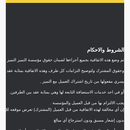
الشروط والاحكام
تم وضع هذه الاتفاقية بجميع أجزاءها لضمان حقوق مؤسسة التميز التميز لتقني
وحقوق المشترك ولتوضيح التزامات كل طرف وهذه الاتفاقية بمثابة عقد ,
يسري مفعولها من تاريخ اشتراك العميل مع التميز ,
أو في احد خدمات الاستضافة التابعة لها وهي بمثابة عقد بين الطرفين,
يجب الالتزام بها من قبل العميل والمؤسسة .
إن أي مخالفة لهذه الاتفاقية من قبل العميل (المشترك) تعرض موقعه للإيقا
بدون إشعار مسبق ودون استرجاع أي مبالغ