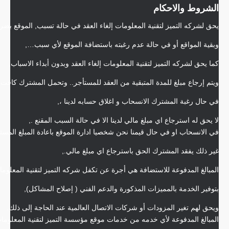
الشروط والاحكام
يحق لشركه التميز لتقنية المعلومات إلغاء العقد في حالة تسبب, الموقع بضر
وبقية المواقع أو في حالة عدم رغبته باستضافة الموقع لأي سبب…,
كما يحق لشركه التميز لتقنية المعلومات إلغاء العقد وبدون أبداء الاسباب,
ويتم إرجاع مبلغ للمدة المتبقية من العقد للمستأجر.. وتحمل المشترك كافت
في حال رغبة المشترك الانسحاب و اغلاق حسابه لدينا ،,
لا يحق له استرجاع اي مبلغ مالي لدينا الا في حالة السبب المقنع .,
في الانسحاب او في حال قيمنا نحن شخصيا ادارة الموقع باعادة المبلغ المس
غير ذلك يفقد المشترك الحق باسترجاع اي مبلغ مالي.,
المبالغ المدفوعة للاستضافة هي أجرة عن تكفل شركه التميز لتقنية المعلوما
بتوفير الخدمة بالمميزات المذكورة والدعم الفني ( إصلاح المشاكل),
ويحق لهم تغير المزودات أو شركات الاتصال العالمية عند الحاجة إلى ذلك.
المبالغ المدفوعة لأي خدمه من خدمات موقع مؤسسة التميز لتقنية المعلوما