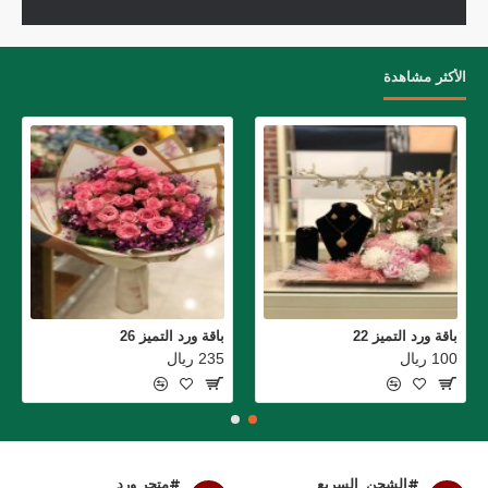
الأكثر مشاهدة
باقة ورد التميز 22
باقة ورد التميز 26
100 ريال
235 ريال
#الشحن_السريع
#متجر ورد