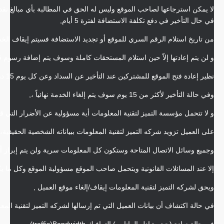
لا يمكن استرجاعها لصاحب الموقع وليس له الحق في المطالبة بأي مبالغ نقدي
في حال التأخير في دفع تكلفة الاستضافة لفترة 5 أيام,
من تاريخ استلام الرقم السري للموقع أو تجديد الاستضافة فسيتم إيقاف الخد
و لن يتم إعادتها إلاّ حين استلام المستحقات كاملة وسوف يتم إضافة رسوم قدرها 50 د
نظير إعادة فتح الموقع للمشتركين عند التأخير عن السداد وعن كل يوم 15 دولار ,,
وفي حالة التأخير لأكثر من 15 يوم سوف يتم إلغاء الخدمة نهائياً ،,
و لا تتحمل مؤسسة التميز لتقنية المعلومات أية مسؤولية عن الأضرار التي قد 
على العميل تزويد شركه التميز لتقنية المعلومات ببياناته الشخصية الحقيقية، 
وجميع وسائل الاتصال المتاحة وستكون كل المعلومات سرية ولن يتم إبراز أي
إلا عند المسائلات القانونية ويتحمل صاحب الموقع مسؤولية الموقع وكل ما يكون ف
ويحق لشركه التميز لتقنية المعلومات إيقاف/إلغاء موقع العميل ,
في حالة اكتشاف أن بيانات العميل التي تم إرسالها لشركه التميز لتقنية المع