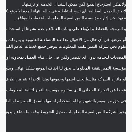
ولايمكن استرجاع المبلغ لكن يمكن استبدال الخدمه او ترقيتها.,
لايحق للعميل المطالبه باى نسخ احتياطيه فى حاله انتهاء المده الا بدفع 30دولارا.,
نتعهد نحن إدارة مؤسسة التميز لتقنية المعلومات لخدمات المواقع ,
و البرمجة بالحفاظ و الإبقاء على بيانات العملاء و عدم نشرها أو استخدامها,
أو عرضها في أي حال من الأحوال عدا عند المساءلة القانونية و يتم ذلك بش
نقوم نحن شركه التميز لتقنية المعلومات بتوفير جميع خدمات الدعم الفنى,
المصحاب للخدمه بدون اى تقصير ولكن فى حال قيام العميل بمحاوله او الاشه
مؤسسة التميز لتقنية المعلومات يحق لنا ايقاف الموقع بشكل نهائى وبدون اع
او ماتراه الشركه مناسبا لحف اسمها وحقوقها وهذا الاجراء يتم من طرف مؤس
عوضا عن الاجراء القضائى الذى ستقوم مؤسسة التميز لتقنية المعلومات باس
فى حق من يقوم بالتشهير بها او استخدام اسمها بالسوق المصريه او العالميه 
يحق لشركه التميز لتقنية المعلومات تعديل الشروط وقت ما تشاء و بدون ساب