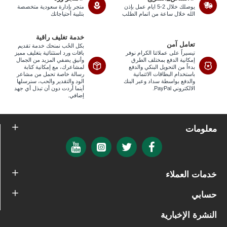
يوصلك خلال 2-5 ايام عمل بإذن
متجر بإدارة سعودية متخصصة
الله خلال ساعة من اتمام الطلب
بتلبية أحتياجاتك
خدمة تغليف راقية
تعامل آمن
بكل الحُب نمنحك خدمة تقديم
تيسيراً على عملائنا الكرام نوفر
باقات ورد استثنائية بتغليف مميز
إمكانية الدفع بمختلف الطرق
وأنيق يضفي المزيد من الجمال
بدءاً من التحويل البنكي والدفع
لمشاعرك، مع إمكانية كتابة
باستخدام البطاقات الائتمانية
رسالة خاصة تحمل من مشاعر
والدفع بواسطة سداد وعبر البنك
الود والتقدير والحب، سنرسلها
الالكتروني PayPal.
أينما أردت دون أن تبذل أي جهد
إضافي.
معلومات
خدمات العملاء
حسابي
النشرة الإخبارية