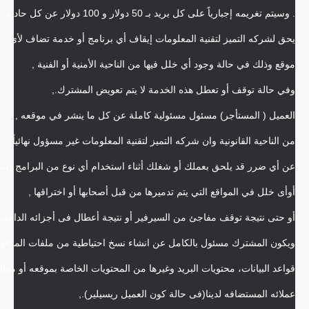
. وسيتم تغريمه إجبارياً على كل بريد بـ 50 دولار و 100 دولار عن كل حادثة .,
يحق لشركه التميز لتقنية المعلومات إيقاف أي برنامج أو خدمة تضاف لأي ,
موقع وذلك في حالة وجود أي خلل فيها من الناحية الأمنية أو الفنية ,
وفي حالة توقف أو تعطل هذه الخدمة لا يتم تعويض المشترك.,
العميل ( المستأجر) مسئول مسئولية كاملة عن كل ما ينشر في موقعه ,
من الناحية القانونية وان شركه التميز لتقنية المعلومات غير مسؤول نهائياً,
عن أي ضرر قد يلحق بعملك أو شغلك أثناء استخدام أي نوع من البرامج (سكر
أوأى خلل في المواقع التي يتم تدميرها من قبل أصحابها أو اختراقها ,
أو حتى نتيجة توقف مفاجئ من السيرفير أو نتيجة أعطال فى أجزائه الداخليه 
ويكون المشترك مسئول بالكامل عن انشاء نسخ احتياطية من ملفات الموقع،
قواعد البيانات، محتويات البريد وغيرها من المحتويات الخاصة بموقعه أو مواق
عملائه المستضافه لدينا(فى حالة كون العميل ريسيلير).,